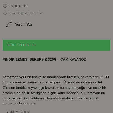
Favorilere Ekle
Fiyat Düşünce Haber Ver
Yorum Yaz
ÜRÜN ÖZELLIKLERI
FINDIK EZMESİ ŞEKERSİZ 320G --CAM KAVANOZ
Tamamen yerli en üst kalite fındıklardan üretilen, şekersiz ve %100
fındık içeren ezmemiz tam size göre ! Özenle seçilen en kaliteli
Giresun fındıkları yavaşça kavrulur, bu sayede yoğun ve eşsiz bir
aroma elde edilir. İçeriğinde hiçbir katkı maddesi bulunmayan bu
doğal lezzet, kahvaltılarınızdan atıştırmalıklarınıza kadar her
anınıza eşlik edecek.
YORUMLAR
(0)