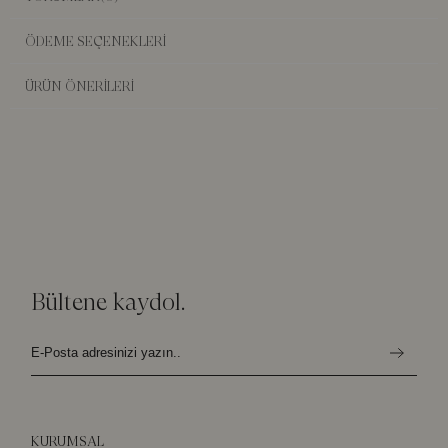
Neden Bizim Şekersiz, %100 Fındık Ezmemiz?
ÖDEME SEÇENEKLERI
%100 Giresun Fındığı:
İçeriğinde sadece doğal fındık
ÜRÜN ÖNERILERI
bulunur, hiçbir katkı maddesi içermez.
Şekersiz:
Doğal lezzetini korurken şeker ilavesizdir, sağlıklı
bir alternatiftir.
Yerli Fındık:
Giresun'un bereketli topraklarında yetişen en
taze ve kaliteli fındıklardan üretilmiştir.
Yavaş Kavurma:
Fındıklar düşük sıcaklıkta yavaşça
kavrularak akrilamid oluşumu engellenir.
Doğal ve Katkısız:
Koruyucu, renklendirici, tatlandırıcı veya
herhangi bir yapay madde içermez.
Bültene kaydol.
Bu doğal ve lezzetli fındık ezmesi ile güne sağlıklı başlayabilir,
sağlıklı atıştırmalıklar hazırlayabilir veya tariflerinize eşsiz bir tat
katabilirsiniz.
KURUMSAL