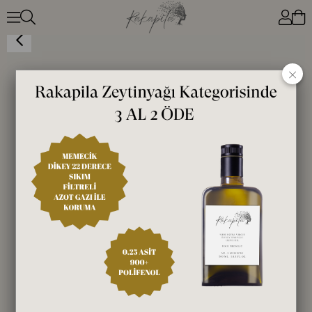
FINDIK EZMESİ ŞEKERSİZ 320G
×